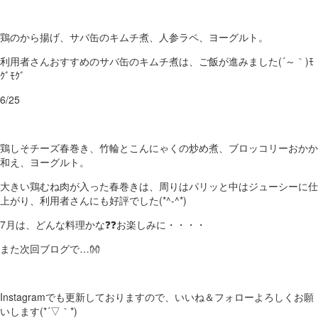
鶏のから揚げ、サバ缶のキムチ煮、人参ラペ、ヨーグルト。
利用者さんおすすめのサバ缶のキムチ煮は、ご飯が進みました(´～｀)ﾓ
ｸﾞﾓｸﾞ
6/25
鶏しそチーズ春巻き、竹輪とこんにゃくの炒め煮、ブロッコリーおかか
和え、ヨーグルト。
大きい鶏むね肉が入った春巻きは、周りはパリッと中はジューシーに仕
上がり、利用者さんにも好評でした(*^-^*)
7月は、どんな料理かな❓❓お楽しみに・・・・
また次回ブログで…👐
Instagramでも更新しておりますので、いいね＆フォローよろしくお願
いします(*´▽｀*)