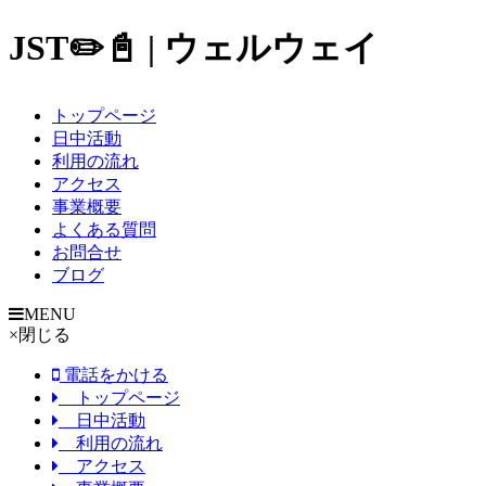
JST✏️📓 | ウェルウェイ
トップページ
日中活動
利用の流れ
アクセス
事業概要
よくある質問
お問合せ
ブログ
MENU
×
閉じる
電話をかける
トップページ
日中活動
利用の流れ
アクセス