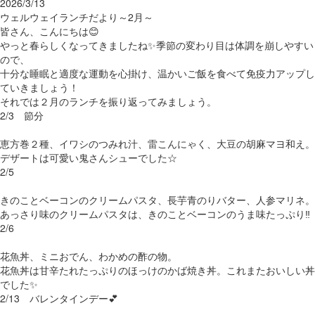
2026/3/13
ウェルウェイランチだより～2月～
皆さん、こんにちは😊
やっと春らしくなってきましたね✨季節の変わり目は体調を崩しやすい
ので、
十分な睡眠と適度な運動を心掛け、温かいご飯を食べて免疫力アップし
ていきましょう！
それでは２月のランチを振り返ってみましょう。
2/3 節分
恵方巻２種、イワシのつみれ汁、雷こんにゃく、大豆の胡麻マヨ和え。
デザートは可愛い鬼さんシューでした☆
2/5
きのことベーコンのクリームパスタ、長芋青のりバター、人参マリネ。
あっさり味のクリームパスタは、きのことベーコンのうま味たっぷり‼
2/6
花魚丼、ミニおでん、わかめの酢の物。
花魚丼は甘辛たれたっぷりのほっけのかば焼き丼。これまたおいしい丼
でした✨
2/13 バレンタインデー💕