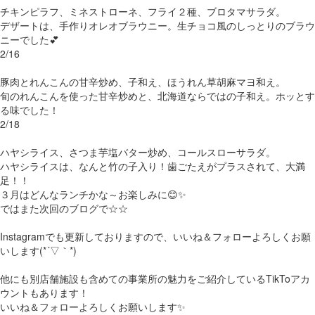
チキンピラフ、ミネストローネ、フライ２種、ブロタマサラダ。
デザートは、手作りオレオブラウニー。生チョコ風のしっとりのブラウ
ニーでした💕
2/16
豚肉とれんこんの甘辛炒め、子和え、ほうれん草胡麻マヨ和え。
旬のれんこんを使った甘辛炒めと、北海道ならではの子和え。ホッとす
る味でした！
2/18
ハヤシライス、さつま芋塩バター炒め、コールスローサラダ。
ハヤシライスは、なんと竹の子入り！歯ごたえがプラスされて、大満
足！！
３月はどんなランチかな～お楽しみに😊✨
ではまた次回のブログで☆☆
Instagramでも更新しておりますので、いいね＆フォローよろしくお願
いします(*´▽｀*)
他にも別店舗施設も含めての事業所の魅力をご紹介しているTikToアカ
ウントもあります！
いいね＆フォローよろしくお願いします✨