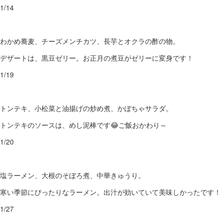
1/14
わかめ蕎麦、チーズメンチカツ、長芋とオクラの酢の物。
デザートは、黒豆ゼリー。お正月の煮豆がゼリーに変身です！
1/19
トンテキ、小松菜と油揚げの炒め煮、かぼちゃサラダ。
トンテキのソースは、めし泥棒です😂ご飯おかわり～
1/20
塩ラーメン、大根のそぼろ煮、中華きゅうり。
寒い季節にぴったりなラーメン。出汁が効いていて美味しかったです！
1/27