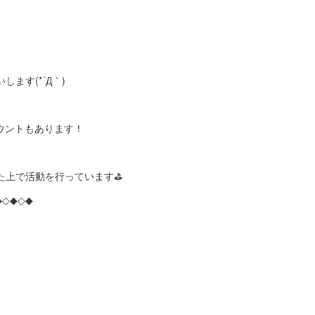
ます(*´Д｀)
カウントもあります！
た上で活動を行っています⛳
◆◇◆◇◆