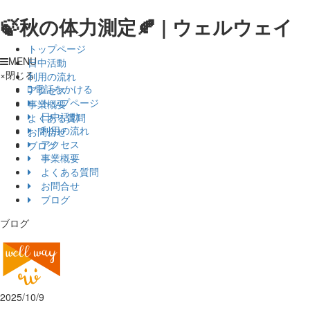
🍃秋の体力測定🍂 | ウェルウェイ
トップページ
MENU
日中活動
×
閉じる
利用の流れ
電話をかける
アクセス
トップページ
事業概要
日中活動
よくある質問
利用の流れ
お問合せ
アクセス
ブログ
事業概要
よくある質問
お問合せ
ブログ
ブログ
2025/10/9