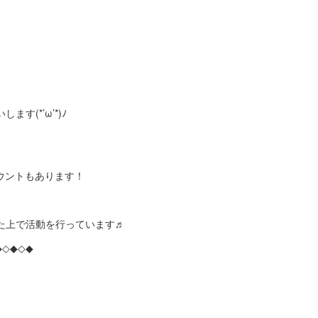
す(*’ω’*)ﾉ
カウントもあります！
た上で活動を行っています♬
◆◇◆◇◆