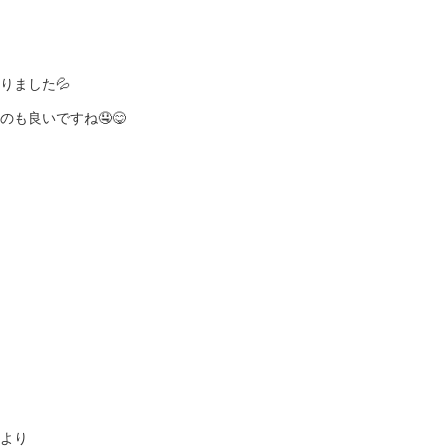
りました💦
も良いですね🤤😋
より