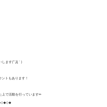
ます(*´Д｀)
カウントもあります！
た上で活動を行っています✏
◆◇◆◇◆