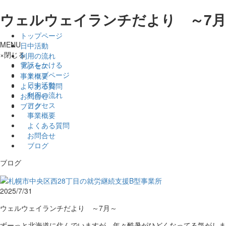
ウェルウェイランチだより ～7月～
トップページ
MENU
日中活動
×
閉じる
利用の流れ
電話をかける
アクセス
トップページ
事業概要
日中活動
よくある質問
利用の流れ
お問合せ
アクセス
ブログ
事業概要
よくある質問
お問合せ
ブログ
ブログ
2025/7/31
ウェルウェイランチだより ～7月～
ずーっと北海道に住んでいますが、年々酷暑がひどくなってる気がしま