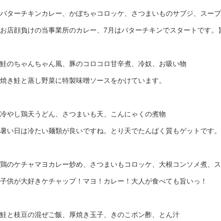
バターチキンカレー、かぼちゃコロッケ、さつまいものサブジ、スープ
お店顔負けの当事業所のカレー、7月はバターチキンでスタートです。
鮭のちゃんちゃん風、豚のコロコロ甘辛煮、冷奴、お吸い物
焼き鮭と蒸し野菜に特製味噌ソースをかけています。
冷やし鶏天うどん、さつまいも天、こんにゃくの煮物
暑い日は冷たい麺類が良いですね。とり天でたんぱく質もゲットです。
鶏のケチャマヨカレー炒め、さつまいもコロッケ、大根コンソメ煮、ス
子供が大好きケチャップ！マヨ！カレー！大人が食べても旨いっ！
鮭と枝豆の混ぜご飯、厚焼き玉子、きのこポン酢、とん汁