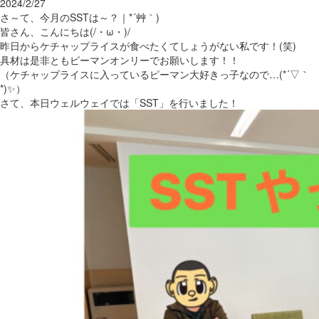
2024/2/27
さ～て、今月のSSTは～？｜*´艸｀)
皆さん、こんにちは(/・ω・)/
昨日からケチャップライスが食べたくてしょうがない私です！(笑)
具材は是非ともピーマンオンリーでお願いします！！
（ケチャップライスに入っているピーマン大好きっ子なので…(*´▽｀
*)✨）
さて、本日ウェルウェイでは「SST」を行いました！