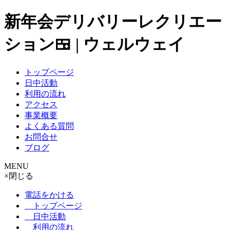
新年会デリバリーレクリエー
ション🍱 | ウェルウェイ
トップページ
日中活動
利用の流れ
アクセス
事業概要
よくある質問
お問合せ
ブログ
MENU
×
閉じる
電話をかける
トップページ
日中活動
利用の流れ