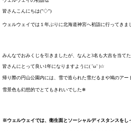
ウェルウェイの初詣👏
皆さんこんにちは(”◇”)ゞ
ウェルウェイでは１年ぶりに北海道神宮へ初詣に行ってきま
みんなでおみくじを引きましたが、なんと3名も大吉を当てた
皆さんにとって良い1年になりますように( ˘ω˘ )☆
帰り際の円山公園内には、雪で造られた雪だるまや鳩のアート
雪景色も幻想的でとてもきれいでした❄
※ウェルウェイでは、衛生面とソーシャルディスタンスをし