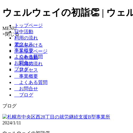
ウェルウェイの初詣👏 | ウェ
トップページ
MENU
日中活動
×
閉じる
利用の流れ
アクセス
電話をかける
事業概要
トップページ
よくある質問
日中活動
お問合せ
利用の流れ
ブログ
アクセス
事業概要
よくある質問
お問合せ
ブログ
ブログ
2024/1/11