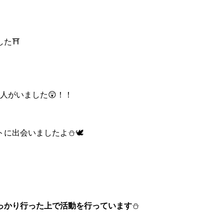
した⛩
人がいました😲！！
に出会いましたよ⛄🕊
っかり行った上で活動を行っています
⛄