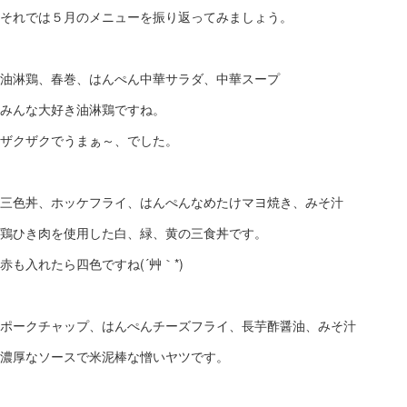
それでは５月のメニューを振り返ってみましょう。
油淋鶏、春巻、はんぺん中華サラダ、中華スープ
みんな大好き油淋鶏ですね。
ザクザクでうまぁ～、でした。
三色丼、ホッケフライ、はんぺんなめたけマヨ焼き、みそ汁
鶏ひき肉を使用した白、緑、黄の三食丼です。
赤も入れたら四色ですね(´艸｀*)
ポークチャップ、はんぺんチーズフライ、長芋酢醤油、みそ汁
濃厚なソースで米泥棒な憎いヤツです。