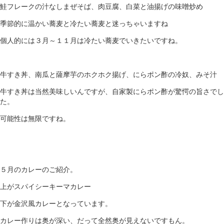
鮭フレークの汁なしまぜそば、肉豆腐、白菜と油揚げの味噌炒め
季節的に温かい蕎麦と冷たい蕎麦と迷っちゃいますね
個人的には３月～１１月は冷たい蕎麦でいきたいですね。
牛すき丼、南瓜と薩摩芋のホクホク揚げ、にらポン酢の冷奴、みそ汁
牛すき丼は当然美味しいんですが、自家製にらポン酢が驚愕の旨さでし
た。
可能性は無限ですね。
５月のカレーのご紹介。
上がスパイシーキーマカレー
下が金沢風カレーとなっています。
カレー作りは奥が深い、だって全然奥が見えないですもん。