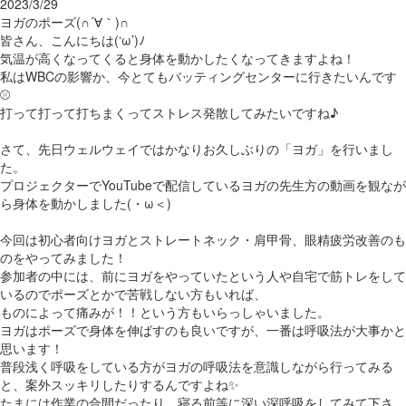
2023/3/29
ヨガのポーズ(∩´∀｀)∩
皆さん、こんにちは(‘ω’)ﾉ
気温が高くなってくると身体を動かしたくなってきますよね！
私はWBCの影響か、今とてもバッティングセンターに行きたいんです
⚾
打って打って打ちまくってストレス発散してみたいですね♪
さて、先日ウェルウェイではかなりお久しぶりの「ヨガ」を行いまし
た。
プロジェクターでYouTubeで配信しているヨガの先生方の動画を観なが
ら身体を動かしました(・ω＜)
今回は初心者向けヨガとストレートネック・肩甲骨、眼精疲労改善のも
のをやってみました！
参加者の中には、前にヨガをやっていたという人や自宅で筋トレをして
いるのでポーズとかで苦戦しない方もいれば、
ものによって痛みが！！という方もいらっしゃいました。
ヨガはポーズで身体を伸ばすのも良いですが、一番は呼吸法が大事かと
思います！
普段浅く呼吸をしている方がヨガの呼吸法を意識しながら行ってみる
と、案外スッキリしたりするんですよね✨
たまには作業の合間だったり、寝る前等に深い深呼吸をしてみて下さ