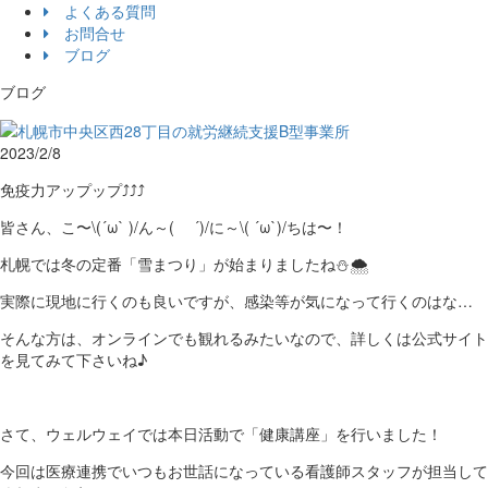
よくある質問
お問合せ
ブログ
ブログ
2023/2/8
免疫力アップップ⤴⤴⤴
皆さん、こ
〜
\(´ω` )/ん
～
(
´)/に
～
\( ´ω`)/ちは
〜！
札幌では冬の定番「雪まつり」が始まりましたね⛄🌨
実際に現地に行くのも良いですが、感染等が気になって行くのはな…
そんな方は、オンラインでも観れるみたいなので、詳しくは公式サイト
を見てみて下さいね♪
さて、ウェルウェイでは本日活動で「健康講座」を行いました！
今回は医療連携でいつもお世話になっている看護師スタッフが担当して