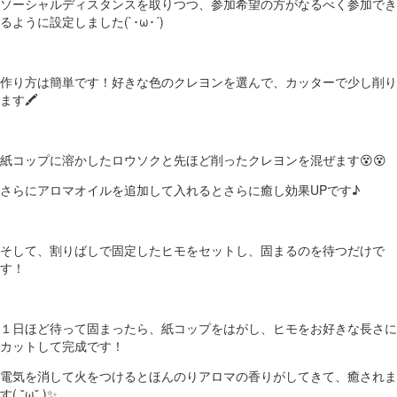
ソーシャルディスタンスを取りつつ、参加希望の方がなるべく参加でき
るように設定しました(`･ω･´)
作り方は簡単です！好きな色のクレヨンを選んで、カッターで少し削り
ます🖍
紙コップに溶かしたロウソクと先ほど削ったクレヨンを混ぜます😵😵
さらにアロマオイルを追加して入れるとさらに癒し効果UPです♪
そして、割りばしで固定したヒモをセットし、固まるのを待つだけで
す！
１日ほど待って固まったら、紙コップをはがし、ヒモをお好きな長さに
カットして完成です！
電気を消して火をつけるとほんのりアロマの香りがしてきて、癒されま
す( ˘ω˘ )✨