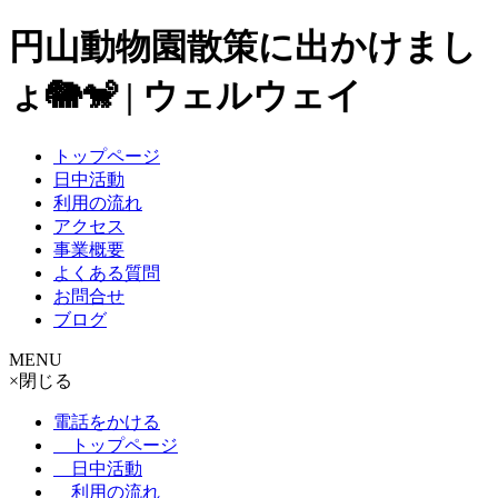
円山動物園散策に出かけまし
ょ🐘🐒 | ウェルウェイ
トップページ
日中活動
利用の流れ
アクセス
事業概要
よくある質問
お問合せ
ブログ
MENU
×
閉じる
電話をかける
トップページ
日中活動
利用の流れ