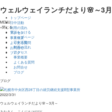
ウェルウェイランチだより🌸～3月
トップページ
MENU
日中活動
×
閉じる
利用の流れ
電話をかける
アクセス
トップページ
事業概要
日中活動
よくある質問
利用の流れ
お問合せ
アクセス
ブログ
事業概要
よくある質問
お問合せ
ブログ
ブログ
2022/3/31
ウェルウェイランチだより🌸～3月～
みなさん、こんにちは(^^)/