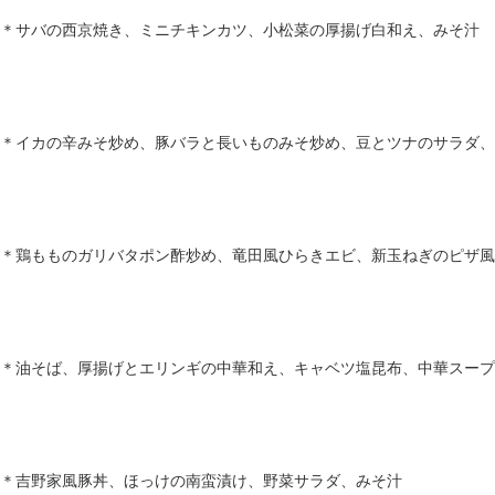
＊サバの西京焼き、ミニチキンカツ、小松菜の厚揚げ白和え、みそ汁
＊イカの辛みそ炒め、豚バラと長いものみそ炒め、豆とツナのサラダ、
＊鶏もものガリバタポン酢炒め、竜田風ひらきエビ、新玉ねぎのピザ風
＊油そば、厚揚げとエリンギの中華和え、キャベツ塩昆布、中華スープ
＊吉野家風豚丼、ほっけの南蛮漬け、野菜サラダ、みそ汁