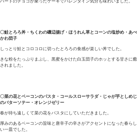
ハートのチョコが乗ったケーキでバレンタイン気分も味わいました。
〇鮭とろろ丼・ちくわの磯辺揚げ・ほうれん草とコーンの塩炒め・あべ
かわ団子
しっとり鮭とコロコロに切ったとろろの食感が楽しい丼でした。
きな粉をたっぷりまぶし、黒蜜をかけた白玉団子のホッとする甘さに癒
されました。
〇菜の花とベーコンのパスタ・コールスローサラダ・じゃが芋としめじ
のバターソテー・オレンジゼリー
春が待ち遠しくて菜の花をパスタにしていただきました。
厚みのあるベーコンの旨味と唐辛子の辛さがアクセントになった春らし
い一皿でした。