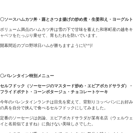
〇ソースハムカツ丼・蕗とさつま揚げの炒め煮・生姜和え・ヨーグルト
ボリューム満点のハムカツ丼は雪の下で甘味を蓄えた和寒町産の越冬キ
ャベツをたっぷり乗せて、胃もたれを防いでいます。
開幕間近のプロ野球日ハムが勝ちますように!(^^)!
〇バレンタイン特別メニュー
セルフドック（ソーセージのマスタード炒め・エビアボカドサラダ）・
フライドポテト・コーンポタージュ・チョコレートケーキ
今年のバレンタインランチは目先を変えて、背割りコッペパンにお好み
の具を自分で挟んで食べるセルフドックにしてみました。
定番のソーセージは勿論、エビアボカドサラダが某有名店（ウェルウェ
イと名前似てますね）に負けない美味しさでした。